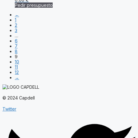
Pedir presupuesto
←
1
2
3
…
6
7
8
9
10
11
12
→
© 2024 Capdell
Twitter