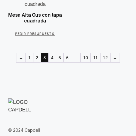
Mesa Alta Gus con tapa
cuadrada
PEDIR PRESUPUESTO
←
1
2
3
4
5
6
…
10
11
12
→
© 2024 Capdell