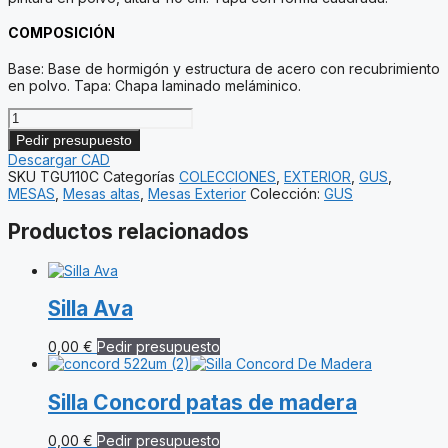
COMPOSICIÓN
Base: Base de hormigón y estructura de acero con recubrimiento
en polvo. Tapa: Chapa laminado meláminico.
Mesa
Alta
Pedir presupuesto
Gus
Descargar CAD
con
SKU
TGU110C
Categorías
COLECCIONES
,
EXTERIOR
,
GUS
,
tapa
MESAS
,
Mesas altas
,
Mesas Exterior
Colección:
GUS
cuadrada
cantidad
Productos relacionados
Silla Ava
0,00
€
Pedir presupuesto
Silla Concord patas de madera
0,00
€
Pedir presupuesto