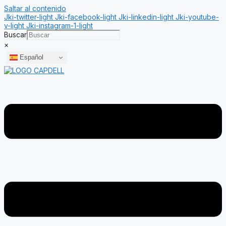
Saltar al contenido
Jki-twitter-light
Jki-facebook-light
Jki-linkedin-light
Jki-youtube-
v-light
Jki-instagram-1-light
Buscar
×
Español