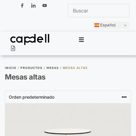
Español
Capdell
Productos
INICIO
/
PRODUCTOS
/
MESAS
/ MESAS ALTAS
Mesas altas
Colecciones
Diseñadores
Espacios
Profesionales