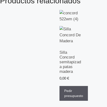
Productos relacionados
Silla
Concord
semitapizad
a patas
madera
0,00
€
Pedir
presupuesto