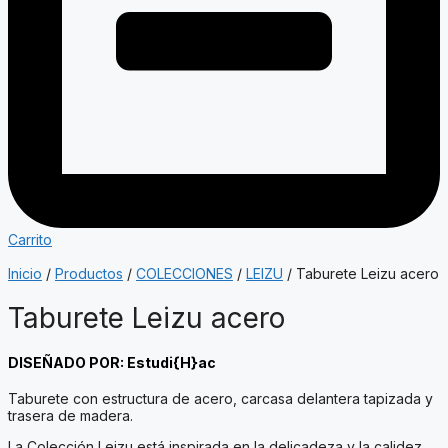
Carrito
Inicio
/
Productos
/
COLECCIONES
/
LEIZU
/ Taburete Leizu acero
Taburete Leizu acero
DISEÑADO POR: Estudi{H}ac
Taburete con estructura de acero, carcasa delantera tapizada y
trasera de madera.
La Colección Leizu está inspirada en la delicadeza y la calidez