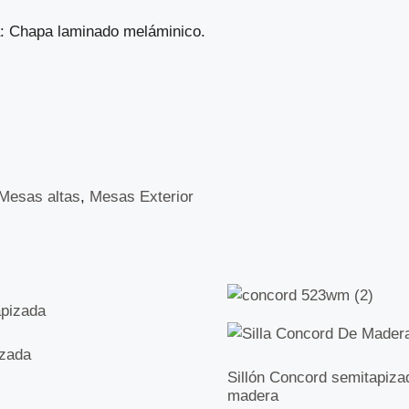
a: Chapa laminado meláminico.
Mesas altas
,
Mesas Exterior
izada
Sillón Concord semitapiza
madera