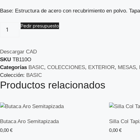
Base: Estructura de acero con recubrimiento en polvo. Tap
Pedir presupuesto
Descargar CAD
SKU
TB110O
Categorías
BASIC
,
COLECCIONES
,
EXTERIOR
,
MESAS
,
Colección:
BASIC
Productos relacionados
Butaca Aro Semitapizada
Silla Col Tap
0,00
€
0,00
€