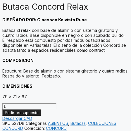
Butaca Concord Relax
DISEÑADO POR: Claesson Koivisto Rune
Butaca xl relax con base de aluminio con sistema giratorio y
cuatro radios. Base disponible en negro o con acabado pulido.
El respaldo está compuesto por dos módulos tapizados
disponible en varias telas. El diseño de la colección Concord se
adapta tanto a espacios residenciales como contract.
COMPOSICIÓN
Estructura: Base de aluminio con sistema giratorio y cuatro radios.
Respaldo y asiento: Tapizado.
DIMENSIONES
79 x 71 x 67
Butaca
Concord
Pedir presupuesto
Relax
Descargar CAD
cantidad
SKU
527DB
Categorías
ASIENTOS
,
Butacas
,
COLECCIONES
,
CONCORD
Colección:
CONCORD