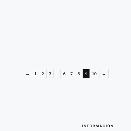
←
1
2
3
6
7
8
10
→
…
9
INFORMACIÓN